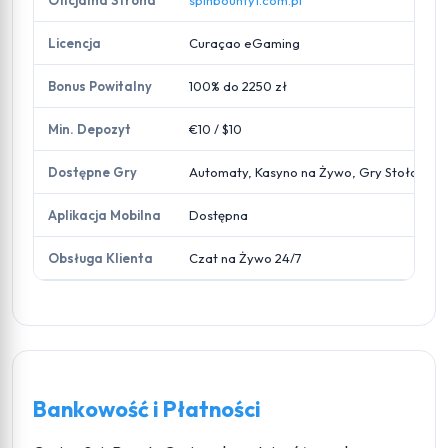
Oficjalna Strona
spinbounty1.com.pl
Licencja
Curaçao eGaming
Bonus Powitalny
100% do 2250 zł
Min. Depozyt
€10 / $10
Dostępne Gry
Automaty, Kasyno na Żywo, Gry Stołowe,
Aplikacja Mobilna
Dostępna
Obsługa Klienta
Czat na Żywo 24/7
Bankowość i Płatności