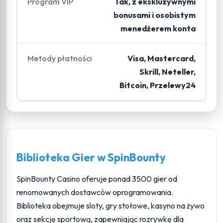
Program VIP
Tak, z ekskluzywnymi
bonusami i osobistym
menedżerem konta
Metody płatności
Visa, Mastercard,
Skrill, Neteller,
Bitcoin, Przelewy24
Biblioteka Gier w SpinBounty
SpinBounty Casino oferuje ponad 3500 gier od
renomowanych dostawców oprogramowania.
Biblioteka obejmuje sloty, gry stołowe, kasyno na żywo
oraz sekcję sportową, zapewniając rozrywkę dla