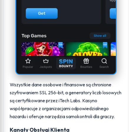
Wszystkie dane osobowe i finansowe są chronione
szyfrowaniem SSL 256-bit, a generatory liczb losowych
są certyfikowane przez iTech Labs. Kasyno
współpracuje z organizacjami odpowiedzialnego
hazardu i oferuje narzędzia samokontroli dla graczy.
Kanały Obsługi Klienta