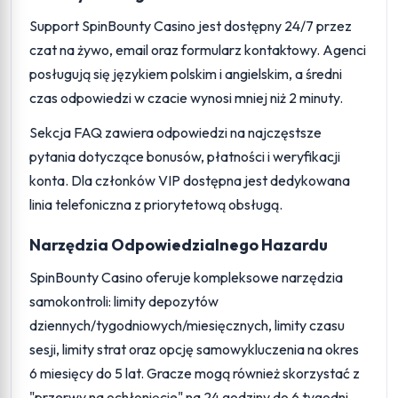
Support SpinBounty Casino jest dostępny 24/7 przez
czat na żywo, email oraz formularz kontaktowy. Agenci
posługują się językiem polskim i angielskim, a średni
czas odpowiedzi w czacie wynosi mniej niż 2 minuty.
Sekcja FAQ zawiera odpowiedzi na najczęstsze
pytania dotyczące bonusów, płatności i weryfikacji
konta. Dla członków VIP dostępna jest dedykowana
linia telefoniczna z priorytetową obsługą.
Narzędzia Odpowiedzialnego Hazardu
SpinBounty Casino oferuje kompleksowe narzędzia
samokontroli: limity depozytów
dziennych/tygodniowych/miesięcznych, limity czasu
sesji, limity strat oraz opcję samowykluczenia na okres
6 miesięcy do 5 lat. Gracze mogą również skorzystać z
"przerwy na ochłonięcie" na 24 godziny do 6 tygodni.