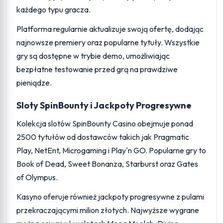
każdego typu gracza.
Platforma regularnie aktualizuje swoją ofertę, dodając
najnowsze premiery oraz popularne tytuły. Wszystkie
gry są dostępne w trybie demo, umożliwiając
bezpłatne testowanie przed grą na prawdziwe
pieniądze.
Sloty SpinBounty i Jackpoty Progresywne
Kolekcja slotów SpinBounty Casino obejmuje ponad
2500 tytułów od dostawców takich jak Pragmatic
Play, NetEnt, Microgaming i Play'n GO. Popularne gry to
Book of Dead, Sweet Bonanza, Starburst oraz Gates
of Olympus.
Kasyno oferuje również jackpoty progresywne z pulami
przekraczającymi milion złotych. Najwyższe wygrane