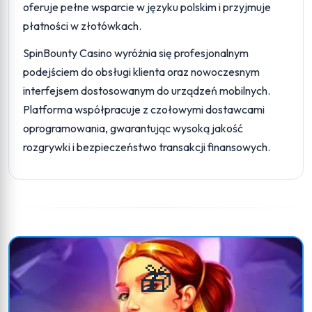
oferuje pełne wsparcie w języku polskim i przyjmuje
płatności w złotówkach.
SpinBounty Casino wyróżnia się profesjonalnym
podejściem do obsługi klienta oraz nowoczesnym
interfejsem dostosowanym do urządzeń mobilnych.
Platforma współpracuje z czołowymi dostawcami
oprogramowania, gwarantując wysoką jakość
rozgrywki i bezpieczeństwo transakcji finansowych.
🎁