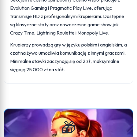
Evolution Gaming i Pragmatic Play Live, oferując
transmisje HD z profesjonalnymi krupierami. Dostępne
są klasyczne stoły oraz nowoczesne game show jak
Crazy Time, Lightning Roulette i Monopoly Live.
Krupierzy prowadzą gry w języku polskim i angielskim, a
czat na żywo umożliwia komunikację z innymi graczami.
Minimalne stawki zaczynają się od 2 zł, maksymalne
sięgają 25 000 zł na stół.
🎁