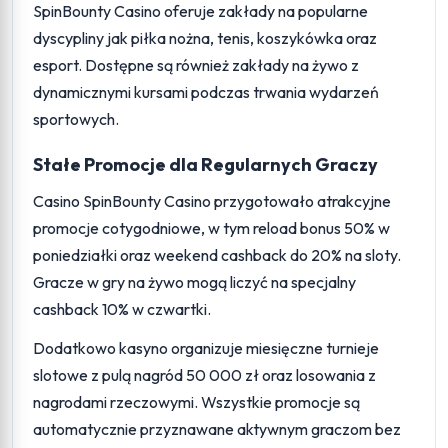
SpinBounty Casino oferuje zakłady na popularne
dyscypliny jak piłka nożna, tenis, koszykówka oraz
esport. Dostępne są również zakłady na żywo z
dynamicznymi kursami podczas trwania wydarzeń
sportowych.
Stałe Promocje dla Regularnych Graczy
Casino SpinBounty Casino przygotowało atrakcyjne
promocje cotygodniowe, w tym reload bonus 50% w
poniedziałki oraz weekend cashback do 20% na sloty.
Gracze w gry na żywo mogą liczyć na specjalny
cashback 10% w czwartki.
Dodatkowo kasyno organizuje miesięczne turnieje
slotowe z pulą nagród 50 000 zł oraz losowania z
nagrodami rzeczowymi. Wszystkie promocje są
automatycznie przyznawane aktywnym graczom bez