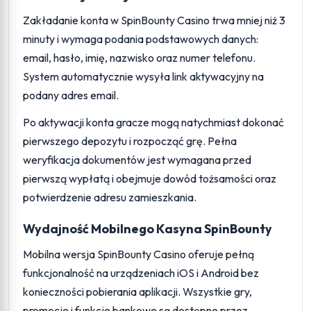
Zakładanie konta w SpinBounty Casino trwa mniej niż 3
minuty i wymaga podania podstawowych danych:
email, hasło, imię, nazwisko oraz numer telefonu.
System automatycznie wysyła link aktywacyjny na
podany adres email.
Po aktywacji konta gracze mogą natychmiast dokonać
pierwszego depozytu i rozpocząć grę. Pełna
weryfikacja dokumentów jest wymagana przed
pierwszą wypłatą i obejmuje dowód tożsamości oraz
potwierdzenie adresu zamieszkania.
Wydajność Mobilnego Kasyna SpinBounty
Mobilna wersja SpinBounty Casino oferuje pełną
funkcjonalność na urządzeniach iOS i Android bez
konieczności pobierania aplikacji. Wszystkie gry,
promocje i funkcje bankowe są dostępne przez