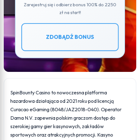
Zarejestruj się i odbierz bonus 100% do 2250
zł na start!
ZDOBĄDŹ BONUS
SpinBounty Casino to nowoczesna platforma
hazardowa działająca od 2021 roku pod licencją
Curacao eGaming (8048/JAZ2018-040). Operator
Dama N.V. zapewnia polskim graczom dostęp do
szerokiej gamy gier kasynowych, zakładów
sportowych oraz atrakcyjnych promocji. Kasyno