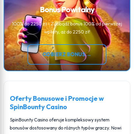
Bonus Powitalny
100% do 2250 zł - Zdobądź bonus 100% od pierwszej
wpłaty, aż do 2250 zł!
ODBIERZ BONUS →
Oferty Bonusowe i Promocje w
SpinBounty Casino
SpinBounty Casino oferuje kompleksowy system
bonusów dostosowany do różnych typów graczy. Nowi